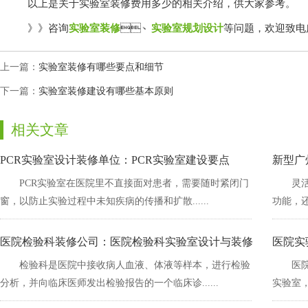
以上是关于实验室装修费用多少的相关介绍，供大家参考。
》》咨询
实验室装修
、
实验室规划设计
等问题，欢迎
上一篇：
实验室装修有哪些要点和细节
下一篇：
实验室装修建设有哪些基本原则
相关文章
PCR实验室设计装修单位：PCR实验室建设要点
新型广
PCR实验室在医院里不直接面对患者，需要随时紧闭门
灵
窗，以防止实验过程中未知疾病的传播和扩散......
功能
医院检验科装修公司：医院检验科实验室设计与装修
医院实
检验科是医院中接收病人血液、体液等样本，进行检验
医
分析，并向临床医师发出检验报告的一个临床诊......
实验室